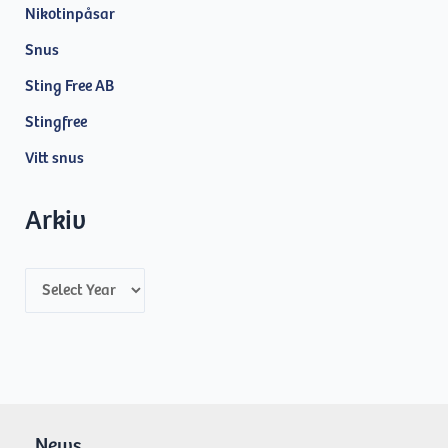
Nikotinpåsar
Snus
Sting Free AB
Stingfree
Vitt snus
Arkiv
A
r
c
h
i
v
News