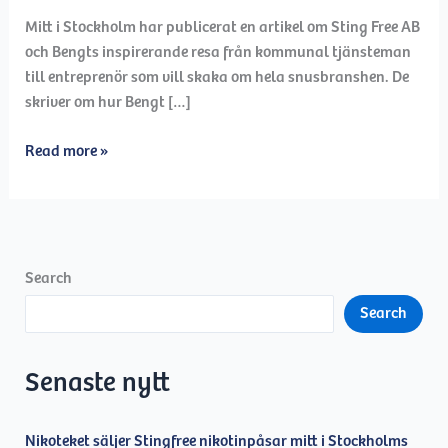
Mitt i Stockholm har publicerat en artikel om Sting Free AB
och Bengts inspirerande resa från kommunal tjänsteman
till entreprenör som vill skaka om hela snusbranshen. De
skriver om hur Bengt […]
Artikel
Read more »
om
Sting
Free
AB
i
Search
Mitt
Search
i
Stockholm
Senaste nytt
Nikoteket säljer Stingfree nikotinpåsar mitt i Stockholms