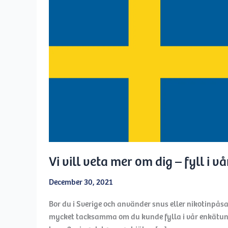
Vi vill veta mer om dig – fyll i v
December 30, 2021
Bor du i Sverige och använder snus eller nikotinpåsa
mycket tacksamma om du kunde fylla i vår enkätun