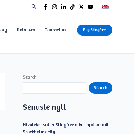
tory
Retailers
Contact us
Buy Stingfree!
Search
Search
Senaste nytt
Nikoteket säljer Stingfree nikotinpåsar mitt i
Stockholms city