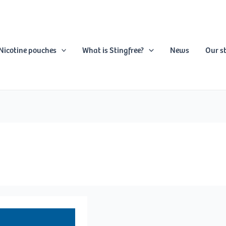
Nicotine pouches
What is Stingfree?
News
Our s