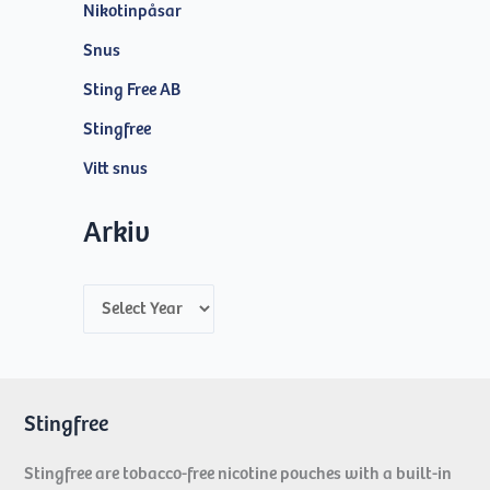
Nikotinpåsar
Snus
Sting Free AB
Stingfree
Vitt snus
Arkiv
A
r
c
h
Stingfree
i
Stingfree are tobacco-free nicotine pouches with a built-in
v