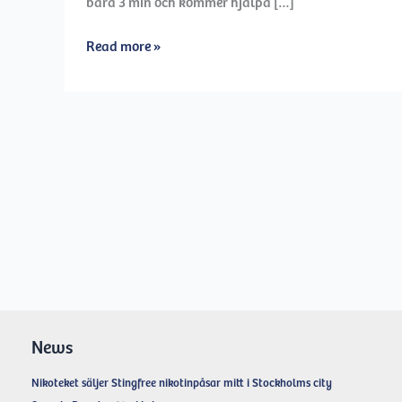
bara 3 min och kommer hjälpa […]
Vi
Read more »
vill
veta
mer
om
dig
–
fyll
i
vår
enkät
News
Nikoteket säljer Stingfree nikotinpåsar mitt i Stockholms city